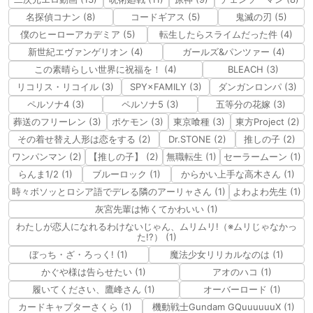
名探偵コナン (8)
コードギアス (5)
鬼滅の刃 (5)
僕のヒーローアカデミア (5)
転生したらスライムだった件 (4)
新世紀エヴァンゲリオン (4)
ガールズ&パンツァー (4)
この素晴らしい世界に祝福を！ (4)
BLEACH (3)
リコリス・リコイル (3)
SPY×FAMILY (3)
ダンガンロンパ (3)
ペルソナ4 (3)
ペルソナ5 (3)
五等分の花嫁 (3)
葬送のフリーレン (3)
ポケモン (3)
東京喰種 (3)
東方Project (2)
その着せ替え人形は恋をする (2)
Dr.STONE (2)
推しの子 (2)
ワンパンマン (2)
【推しの子】 (2)
無職転生 (1)
セーラームーン (1)
らんま1/2 (1)
ブルーロック (1)
からかい上手な高木さん (1)
時々ボソッとロシア語でデレる隣のアーリャさん (1)
よわよわ先生 (1)
灰宮先輩は怖くてかわいい (1)
わたしが恋人になれるわけないじゃん、ムリムリ!（※ムリじゃなかっ
た!?） (1)
ぼっち・ざ・ろっく! (1)
魔法少女リリカルなのは (1)
かぐや様は告らせたい (1)
アオのハコ (1)
履いてください、鷹峰さん (1)
オーバーロード (1)
カードキャプターさくら (1)
機動戦士Gundam GQuuuuuuX (1)