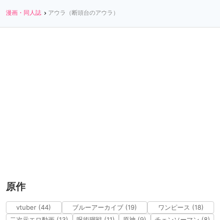
漫画・同人誌
アウラ（断頭台のアウラ）
原作
vtuber (44)
ブルーアーカイブ (19)
ワンピース (18)
二次元エロ動画 (13)
呪術廻戦 (11)
原神 (9)
チェンソーマン (8)