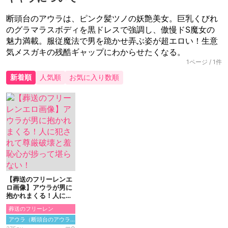
断頭台のアウラは、ピンク髪ツノの妖艶美女。巨乳くびれ
のグラマラスボディを黒ドレスで強調し、傲慢ドS魔女の
魅力満載。服従魔法で男を跪かせ弄ぶ姿が超エロい！生意
気メスガキの残酷ギャップにわからせたくなる。
1ページ / 1件
新着順
人気順
お気に入り数順
【葬送のフリーレンエ
ロ画像】アウラが男に
抱かれまくる！人に犯
されて尊厳破壊と羞恥
葬送のフリーレン
心が捗って堪らない！
アウラ（断頭台のアウラ）