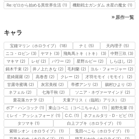
Re:ゼロから始める異世界生活 (1)
機動戦士ガンダム 水星の魔女 (1)
原作一覧
キャラ
宝鐘マリン（ホロライブ） (18)
ナミ (5)
天内理子 (5)
ニコ・ロビン (3)
ヤマト (3)
飛鳥馬トキ（トキ） (3)
中野三玖 (3)
マキマ (2)
レゼ (2)
パワー (2)
星野ルビー (2)
しらほし (2)
錦木千束 (2)
井ノ上たきな (2)
毛利蘭 (2)
ヨル・フォージャー (2)
星綺羅羅 (2)
高巻杏 (2)
クレー (2)
才羽モモイ（モモイ） (2)
甘露寺蜜璃 (2)
灰宮美桜 (2)
帝襟アンリ (2)
鶸村ひより (2)
ネフェル (2)
七海千秋 (2)
ソニア・ネヴァーマインド (2)
栗花落カナヲ (2)
天童アリス（（臨戦）アリス） (2)
ボア・ハンコック (1)
東山コベニ（コベニちゃん） (1)
姫野先輩 (1)
ミレイ・アッシュフォード (1)
C.C. (1)
ネフェルタリ・D・ビビ (1)
タツマキ (1)
白上フブキ（ホロライブ） (1)
紫咲シオン（ホロライブ） (1)
兎田ぺこら（ホロライブ） (1)
百鬼あやめ（ホロライブ） (1)
猫叉おかゆ（ホロライブ） (1)