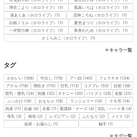
博衣こより（ホロライブ） (1)
風真いろは（ホロライブ） (1)
湊あくあ（ホロライブ） (1)
戌神ころね（ホロライブ） (1)
白銀ノエル（ホロライブ） (1)
夏色まつり（ホロライブ） (1)
一伊那尓栖（ホロライブ） (1)
角巻わため（ホロライブ） (1)
さくらみこ（ホロライブ） (1)
キャラ一覧
タグ
かわいい (188)
中出し (179)
アヘ顔 (145)
フェラチオ (134)
アナル (118)
潮吹き (115)
巨乳 (113)
コスプレ (55)
顔射 (38)
貧乳・微乳 (34)
制服 (32)
オナニー (30)
パイズリ (28)
金髪 (25)
ぶっかけ (19)
おもちゃ (18)
ランジェリー (14)
ケモ耳 (14)
拘束 (11)
妊娠 (9)
水着 (7)
看護師・ナース (4)
淫乱・ハード系 (4)
母乳 (3)
褐色 (2)
レズビアン (2)
ふたなり (2)
メイド (2)
放尿・お漏らし (1)
触手 (1)
タグ一覧