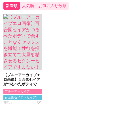
新着順
人気順
お気に入り数順
【ブルーアーカイブエ
ロ画像】百合園セイア
がつるぺたボディで余
すことなくセックスを
ブルーアーカイブ
堪能！性欲を掻き立て
て大量射精させるセク
百合園セイア（セイア）
シーセイアですまな
1
187pv
♡
い！