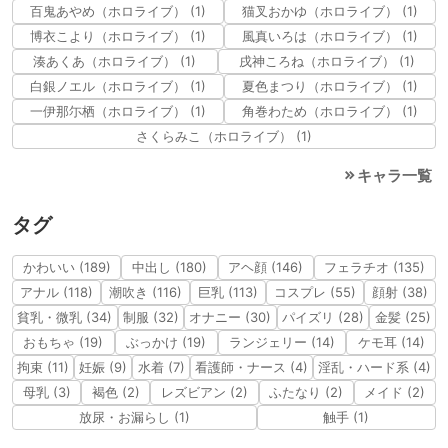
百鬼あやめ（ホロライブ） (1)
猫叉おかゆ（ホロライブ） (1)
博衣こより（ホロライブ） (1)
風真いろは（ホロライブ） (1)
湊あくあ（ホロライブ） (1)
戌神ころね（ホロライブ） (1)
白銀ノエル（ホロライブ） (1)
夏色まつり（ホロライブ） (1)
一伊那尓栖（ホロライブ） (1)
角巻わため（ホロライブ） (1)
さくらみこ（ホロライブ） (1)
キャラ一覧
タグ
かわいい (189)
中出し (180)
アヘ顔 (146)
フェラチオ (135)
アナル (118)
潮吹き (116)
巨乳 (113)
コスプレ (55)
顔射 (38)
貧乳・微乳 (34)
制服 (32)
オナニー (30)
パイズリ (28)
金髪 (25)
おもちゃ (19)
ぶっかけ (19)
ランジェリー (14)
ケモ耳 (14)
拘束 (11)
妊娠 (9)
水着 (7)
看護師・ナース (4)
淫乱・ハード系 (4)
母乳 (3)
褐色 (2)
レズビアン (2)
ふたなり (2)
メイド (2)
放尿・お漏らし (1)
触手 (1)