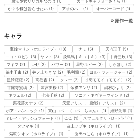
魔法少女リリカルなのは (1)
カードキャプターさくら (1)
かぐや様は告らせたい (1)
アオのハコ (1)
オーバーロード (1)
原作一覧
キャラ
宝鐘マリン（ホロライブ） (18)
ナミ (5)
天内理子 (5)
ニコ・ロビン (3)
ヤマト (3)
飛鳥馬トキ（トキ） (3)
中野三玖 (3)
マキマ (2)
レゼ (2)
パワー (2)
星野ルビー (2)
しらほし (2)
錦木千束 (2)
井ノ上たきな (2)
毛利蘭 (2)
ヨル・フォージャー (2)
星綺羅羅 (2)
高巻杏 (2)
クレー (2)
才羽モモイ（モモイ） (2)
甘露寺蜜璃 (2)
灰宮美桜 (2)
帝襟アンリ (2)
鶸村ひより (2)
ネフェル (2)
七海千秋 (2)
ソニア・ネヴァーマインド (2)
栗花落カナヲ (2)
天童アリス（（臨戦）アリス） (2)
ボア・ハンコック (1)
東山コベニ（コベニちゃん） (1)
姫野先輩 (1)
ミレイ・アッシュフォード (1)
C.C. (1)
ネフェルタリ・D・ビビ (1)
タツマキ (1)
白上フブキ（ホロライブ） (1)
紫咲シオン（ホロライブ） (1)
兎田ぺこら（ホロライブ） (1)