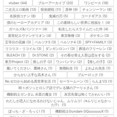
vtuber (44)
ブルーアーカイブ (20)
ワンピース (18)
二次元エロ動画 (13)
呪術廻戦 (11)
原神 (9)
チェンソーマン (8)
名探偵コナン (8)
鬼滅の刃 (5)
コードギアス (5)
僕のヒーローアカデミア (5)
この素晴らしい世界に祝福を！ (4)
ガールズ&パンツァー (4)
転生したらスライムだった件 (4)
新世紀エヴァンゲリオン (4)
東京喰種 (3)
ポケモン (3)
五等分の花嫁 (3)
ペルソナ5 (3)
ペルソナ4 (3)
SPY×FAMILY (3)
リコリス・リコイル (3)
ダンガンロンパ (3)
葬送のフリーレン (3)
BLEACH (3)
Dr.STONE (2)
その着せ替え人形は恋をする (2)
東方Project (2)
推しの子 (2)
ワンパンマン (2)
【推しの子】 (2)
履いてください、鷹峰さん (1)
無職転生 (1)
よわよわ先生 (1)
からかい上手な高木さん (1)
ブルーロック (1)
Re:ゼロから始める異世界生活 (1)
セーラームーン (1)
らんま1/2 (1)
時々ボソッとロシア語でデレる隣のアーリャさん (1)
機動戦士ガンダム 水星の魔女 (1)
灰宮先輩は怖くてかわいい (1)
わたしが恋人になれるわけないじゃん、ムリムリ!（※ムリじゃなかっ
た!?） (1)
ぼっち・ざ・ろっく! (1)
機動戦士Gundam GQuuuuuuX (1)